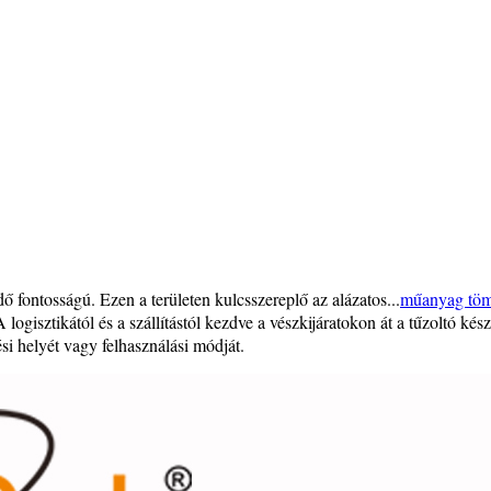
 fontosságú. Ezen a területen kulcsszereplő az alázatos...
műanyag töm
 A logisztikától és a szállítástól kezdve a vészkijáratokon át a tűzoltó 
si helyét vagy felhasználási módját.