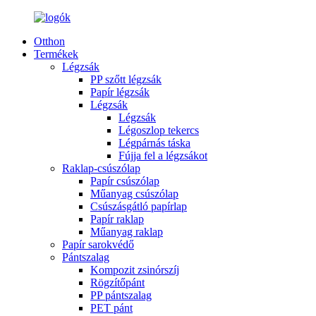
Otthon
Termékek
Légzsák
PP szőtt légzsák
Papír légzsák
Légzsák
Légzsák
Légoszlop tekercs
Légpárnás táska
Fújja fel a légzsákot
Raklap-csúszólap
Papír csúszólap
Műanyag csúszólap
Csúszásgátló papírlap
Papír raklap
Műanyag raklap
Papír sarokvédő
Pántszalag
Kompozit zsinórszíj
Rögzítőpánt
PP pántszalag
PET pánt