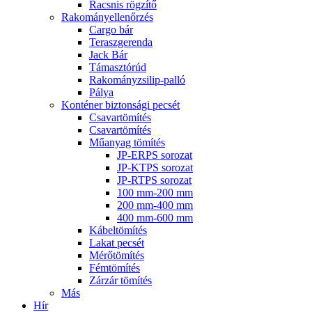
Racsnis rögzítő
Rakományellenőrzés
Cargo bár
Teraszgerenda
Jack Bár
Támasztórúd
Rakományzsilip-palló
Pálya
Konténer biztonsági pecsét
Csavartömítés
Csavartömítés
Műanyag tömítés
JP-ERPS sorozat
JP-KTPS sorozat
JP-RTPS sorozat
100 mm-200 mm
200 mm-400 mm
400 mm-600 mm
Kábeltömítés
Lakat pecsét
Mérőtömítés
Fémtömítés
Zárzár tömítés
Más
Hír